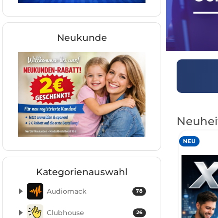
Neukunde
Neuhei
NEU
Kategorienauswahl
Audiomack
78
Clubhouse
26