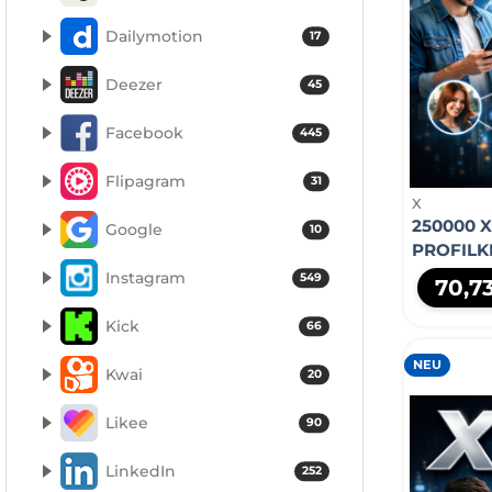
Dailymotion
17
Deezer
45
Facebook
445
Flipagram
31
X
250000 X
Google
10
PROFILK
Instagram
549
70,7
Kick
66
NEU
Kwai
20
Likee
90
LinkedIn
252