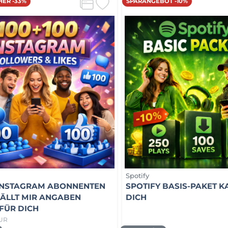
HER -33%
SPARANGEBOT -10%
Spotify
 INSTAGRAM ABONNENTEN
SPOTIFY BASIS-PAKET K
ÄLLT MIR ANGABEN
DICH
FÜR DICH
EUR