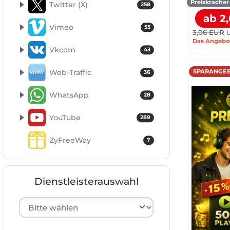
Preiskracher
Twitter (X)
258
ab 2
Vimeo
55
3,06 EUR
U
Das Angebot 
Vkcom
43
SPARANGEB
Web-Traffic
36
WhatsApp
28
YouTube
289
ZyFreeWay
7
Dienstleisterauswahl
Hersteller auswählen