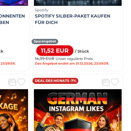
Spotify
BONNENTEN
SPOTIFY SILBER-PAKET KAUFEN
ABEN
FÜR DICH
Sparangebot
11,52 EUR
ck
/ Stück
14,39 EUR
Unser regulärer Preis
23:59:59.
Das Angebot endet am 31.12.2026, 23:59:59.
DEAL DES MONATS -7%