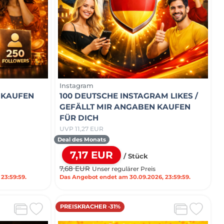
Instagram
 KAUFEN
100 DEUTSCHE INSTAGRAM LIKES /
GEFÄLLT MIR ANGABEN KAUFEN
FÜR DICH
UVP 11,27 EUR
Deal des Monats
7,17 EUR
/ Stück
7,68 EUR
Unser regulärer Preis
23:59:59.
Das Angebot endet am 30.09.2026, 23:59:59.
PREISKRACHER -31%