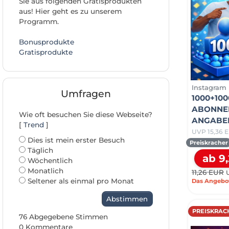
Sie aus folgenden Gratisprodukten
aus! Hier geht es zu unserem
Programm.
Bonusprodukte
Gratisprodukte
Instagram
Umfragen
1000+10
ABONNEN
Wie oft besuchen Sie diese Webseite?
ANGABEN
[
Trend
]
UVP 15,36 
Dies ist mein erster Besuch
Preiskracher
Täglich
ab 9
Wöchentlich
Monatlich
11,26 EUR
Seltener als einmal pro Monat
Das Angebot 
Abstimmen
PREISKRAC
76 Abgegebene Stimmen
0 Kommentare