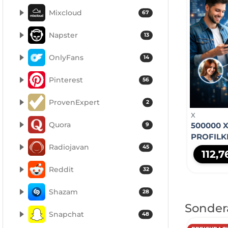
Mixcloud
67
Napster
13
OnlyFans
14
Pinterest
56
ProvenExpert
2
X
Quora
500000 X
9
PROFILK
Radiojavan
45
112,
Reddit
32
Shazam
28
Sonder
Snapchat
48