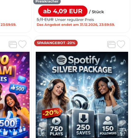
Preiskracher
ab 4,09 EUR
/ Stück
5,11 EUR
Unser regulärer Preis
23:59:59.
Das Angebot endet am 31.12.2026, 23:59:59.
SPARANGEBOT -20%