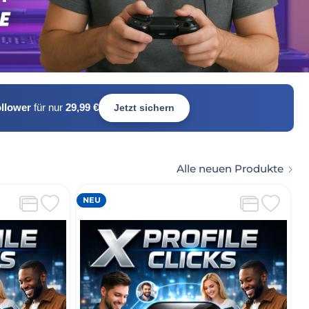
ollower
für nur
29,99 €
Jetzt sichern
Alle neuen Produkte
NEU