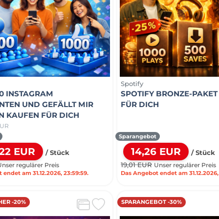
Spotify
00 INSTAGRAM
SPOTIFY BRONZE-PAKET
TEN UND GEFÄLLT MIR
FÜR DICH
 KAUFEN FÜR DICH
EUR
Sparangebot
,22 EUR
14,26 EUR
/ Stück
/ Stück
19,01 EUR
Unser regulärer Preis
Unser regulärer Preis
endet am 31.12.2026, 23:59:59.
Das Angebot endet am 31.12.2026, 
HER -20%
SPARANGEBOT -30%