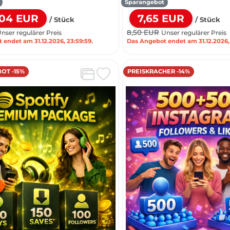
Sparangebot
,04 EUR
7,65 EUR
/ Stück
/ Stück
8,50 EUR
nser regulärer Preis
Unser regulärer Preis
endet am 31.12.2026, 23:59:59.
Das Angebot endet am 31.12.2026, 
OT -15%
PREISKRACHER -14%