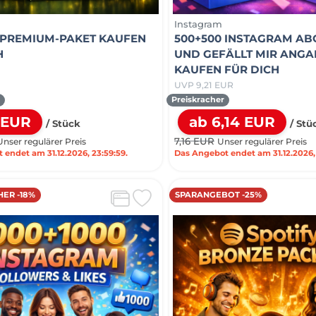
Instagram
 PREMIUM-PAKET KAUFEN
500+500 INSTAGRAM A
H
UND GEFÄLLT MIR ANG
KAUFEN FÜR DICH
UVP 9,21 EUR
t
Preiskracher
 EUR
ab 6,14 EUR
/ Stück
/ Stü
7,16 EUR
Unser regulärer Preis
Unser regulärer Preis
endet am 31.12.2026, 23:59:59.
Das Angebot endet am 31.12.2026, 
ER -18%
SPARANGEBOT -25%