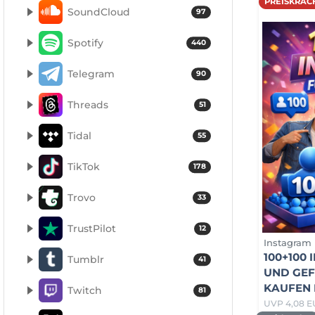
PREISKRAC
SoundCloud
97
Spotify
440
Telegram
90
Threads
51
Tidal
55
TikTok
178
Trovo
33
TrustPilot
12
Instagram
100+100
Tumblr
41
UND GEF
KAUFEN 
Twitch
81
UVP 4,08 