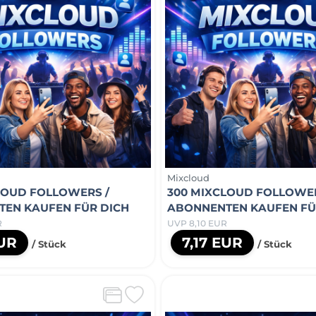
Mixcloud
LOUD FOLLOWERS /
300 MIXCLOUD FOLLOWER
EN KAUFEN FÜR DICH
ABONNENTEN KAUFEN FÜ
R
UVP 8,10 EUR
EUR
7,17 EUR
/ Stück
/ Stück