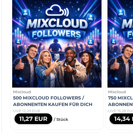
Mixcloud
Mixcloud
500 MIXCLOUD FOLLOWERS /
750 MIXC
ABONNENTEN KAUFEN FÜR DICH
ABONNENT
UVP 12,20 EUR
UVP 15,28 EU
11,27 EUR
14,34
/ Stück