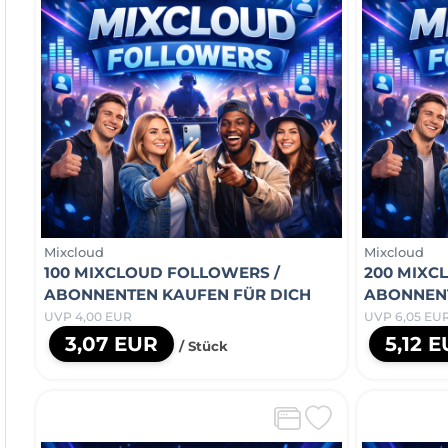
Mixcloud
Mixcloud
100 MIXCLOUD FOLLOWERS /
200 MIXC
ABONNENTEN KAUFEN FÜR DICH
ABONNENT
UVP 4,00 EUR
UVP 6,05 EU
3,07 EUR
5,12 
/ Stück