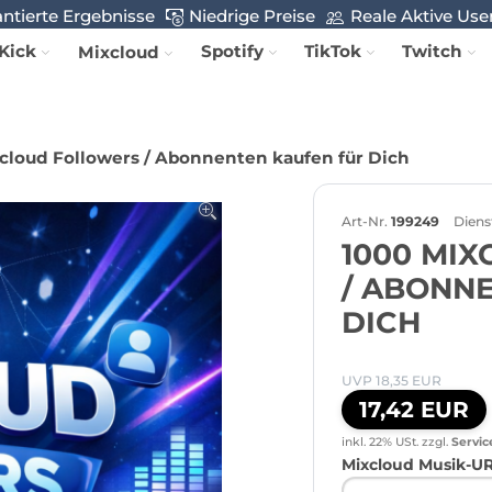
ntierte Ergebnisse
Niedrige Preise
Reale Aktive Use
Kick
Spotify
TikTok
Twitch
Mixcloud
cloud Followers / Abonnenten kaufen für Dich
Art-Nr.
199249
Diens
1000 MI
/ ABONN
DICH
UVP 18,35 EUR
17,42 EUR
inkl. 22% USt.
zzgl.
Servic
Mixcloud Musik-U