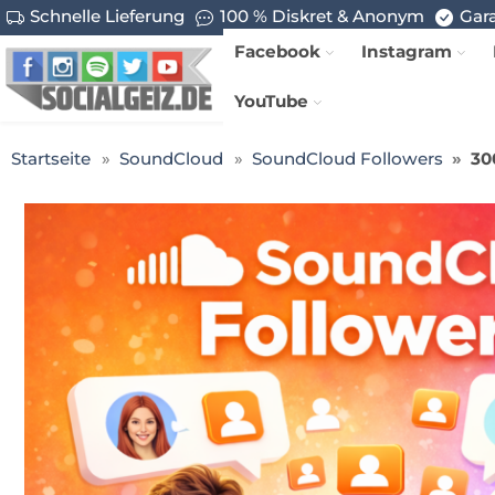
Schnelle Lieferung
100 % Diskret & Anonym
Gara
Facebook
Instagram
YouTube
Startseite
SoundCloud
SoundCloud Followers
30