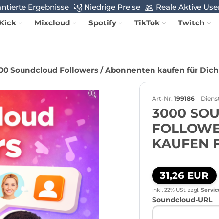
ntierte Ergebnisse
Niedrige Preise
Reale Aktive Use
Kick
Mixcloud
Spotify
TikTok
Twitch
00 Soundcloud Followers / Abonnenten kaufen für Dich
Art-Nr.
199186
Dienst
3000 SO
FOLLOWE
KAUFEN 
31,26 EUR
inkl. 22% USt.
zzgl.
Servic
Soundcloud-URL