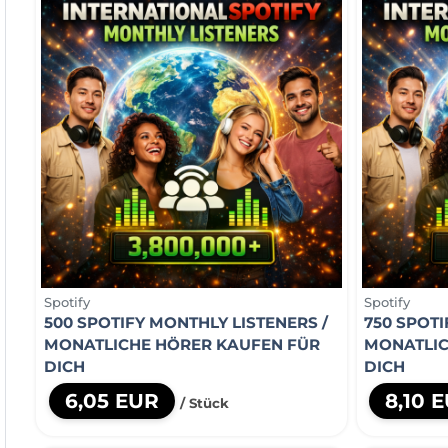
Spotify
Spotify
500 SPOTIFY MONTHLY LISTENERS /
750 SPOTI
MONATLICHE HÖRER KAUFEN FÜR
MONATLIC
DICH
DICH
6,05 EUR
8,10 
/ Stück