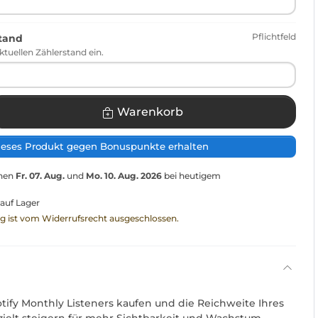
Pflichtfeld
stand
ktuellen Zählerstand ein.
Warenkorb
ieses Produkt gegen Bonuspunkte erhalten
chen
Fr. 07. Aug.
und
Mo. 10. Aug. 2026
bei heutigem
 auf Lager
ng ist vom Widerrufsrecht ausgeschlossen.
otify Monthly Listeners kaufen und die Reichweite Ihres
ezielt steigern für mehr Sichtbarkeit und Wachstum.