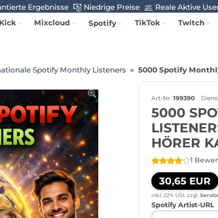
ntierte Ergebnisse
Niedrige Preise
Reale Aktive Use
Kick
Mixcloud
TikTok
Twitch
Spotify
nationale Spotify Monthly Listeners
5000 Spotify Monthl
Art-Nr.
199390
Diens
5000 SPO
LISTENER
HÖRER K
1 Bewe
30,65 EUR
inkl. 22% USt.
zzgl.
Servic
Spotify Artist-URL