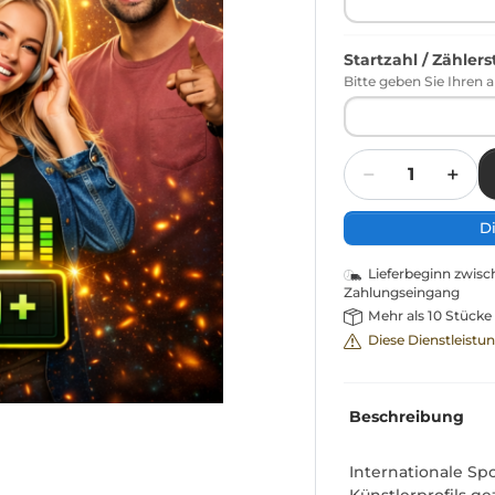
Startzahl / Zähler
Bitte geben Sie Ihren a
Menge
D
Lieferbeginn zwis
Zahlungseingang
Mehr als 10 Stücke
Diese Dienstleistu
Beschreibung
Internationale Sp
Künstlerprofils g