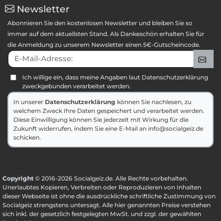
Newsletter
Abonnieren Sie den kostenlosen Newsletter und bleiben Sie so
immer auf dem aktuellsten Stand. Als Dankeschön erhalten Sie für
die Anmeldung zu unserem Newsletter einen 5€-Gutscheincode.
E-Mail-Adresse:
An
Ich willige ein, dass meine Angaben laut Datenschutzerklärung
zweckgebunden verarbeitet werden.
In unserer
Datenschutzerklärung
können Sie nachlesen, zu
welchem Zweck Ihre Daten gespeichert und verarbeitet werden.
Diese Einwilligung können Sie jederzeit mit Wirkung für die
Zukunft widerrufen, indem Sie eine E-Mail an info@socialgeiz.de
schicken.
Copyright
© 2016-2026 Socialgeiz.de. Alle Rechte vorbehalten.
Unerlaubtes Kopieren, Verbreiten oder Reproduzieren von Inhalten
dieser Webseite ist ohne die ausdrückliche schriftliche Zustimmung von
Socialgeiz strengstens untersagt. Alle hier genannten Preise verstehen
sich inkl. der gesetzlich festgelegten MwSt. und zzgl. der gewählten