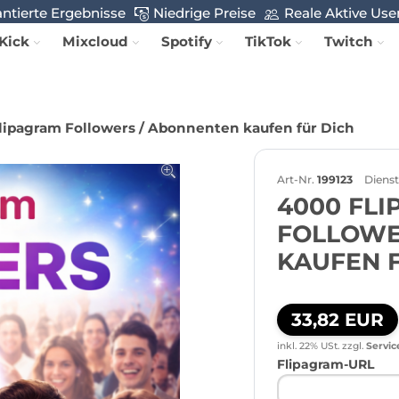
ntierte Ergebnisse
Niedrige Preise
Reale Aktive Use
Kick
Mixcloud
Spotify
TikTok
Twitch
lipagram Followers / Abonnenten kaufen für Dich
Art-Nr.
199123
Dienst
4000 FL
FOLLOWE
KAUFEN 
33,82 EUR
inkl. 22% USt.
zzgl.
Servic
Flipagram-URL