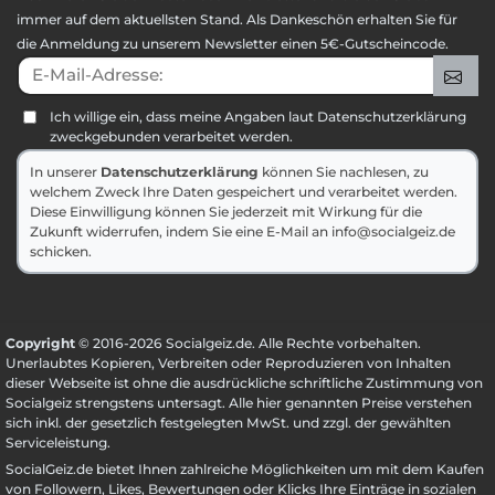
immer auf dem aktuellsten Stand. Als Dankeschön erhalten Sie für
die Anmeldung zu unserem Newsletter einen 5€-Gutscheincode.
E-Mail-Adresse:
An
Ich willige ein, dass meine Angaben laut Datenschutzerklärung
zweckgebunden verarbeitet werden.
In unserer
Datenschutzerklärung
können Sie nachlesen, zu
welchem Zweck Ihre Daten gespeichert und verarbeitet werden.
Diese Einwilligung können Sie jederzeit mit Wirkung für die
Zukunft widerrufen, indem Sie eine E-Mail an info@socialgeiz.de
schicken.
Copyright
© 2016-2026 Socialgeiz.de. Alle Rechte vorbehalten.
Unerlaubtes Kopieren, Verbreiten oder Reproduzieren von Inhalten
dieser Webseite ist ohne die ausdrückliche schriftliche Zustimmung von
Socialgeiz strengstens untersagt. Alle hier genannten Preise verstehen
sich inkl. der gesetzlich festgelegten MwSt. und zzgl. der gewählten
Serviceleistung
.
SocialGeiz.de bietet Ihnen zahlreiche Möglichkeiten um mit dem Kaufen
von Followern, Likes, Bewertungen oder Klicks Ihre Einträge in sozialen