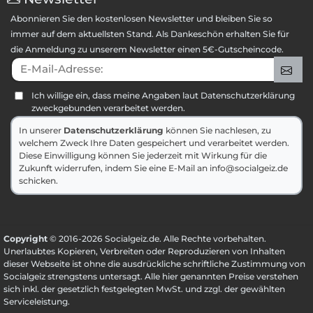
Abonnieren Sie den kostenlosen Newsletter und bleiben Sie so
immer auf dem aktuellsten Stand. Als Dankeschön erhalten Sie für
die Anmeldung zu unserem Newsletter einen 5€-Gutscheincode.
E-Mail-Adresse:
An
Ich willige ein, dass meine Angaben laut Datenschutzerklärung
zweckgebunden verarbeitet werden.
In unserer
Datenschutzerklärung
können Sie nachlesen, zu
welchem Zweck Ihre Daten gespeichert und verarbeitet werden.
Diese Einwilligung können Sie jederzeit mit Wirkung für die
Zukunft widerrufen, indem Sie eine E-Mail an info@socialgeiz.de
schicken.
Copyright
© 2016-2026 Socialgeiz.de. Alle Rechte vorbehalten.
Unerlaubtes Kopieren, Verbreiten oder Reproduzieren von Inhalten
dieser Webseite ist ohne die ausdrückliche schriftliche Zustimmung von
Socialgeiz strengstens untersagt. Alle hier genannten Preise verstehen
sich inkl. der gesetzlich festgelegten MwSt. und zzgl. der gewählten
Serviceleistung
.